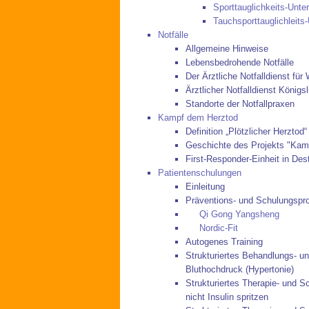
Sporttauglichkeits-Unt
Tauchsporttauglichleits
Notfälle
Allgemeine Hinweise
Lebensbedrohende Notfälle
Der Ärztliche Notfalldienst für 
Ärztlicher Notfalldienst Königsl
Standorte der Notfallpraxen
Kampf dem Herztod
Definition „Plötzlicher Herztod“
Geschichte des Projekts "Kam
First-Responder-Einheit in Des
Patientenschulungen
Einleitung
Präventions- und Schulungspr
Qi Gong Yangsheng
Nordic-Fit
Autogenes Training
Strukturiertes Behandlungs- u
Bluthochdruck (Hypertonie)
Strukturiertes Therapie- und S
nicht Insulin spritzen