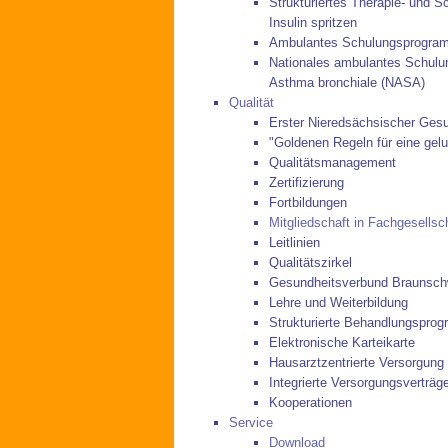
Strukturiertes Therapie- und S
Insulin spritzen
Ambulantes Schulungsprogra
Nationales ambulantes Schulu
Asthma bronchiale (NASA)
Qualität
Erster Nieredsächsischer Gesu
"Goldenen Regeln für eine ge
Qualitätsmanagement
Zertifizierung
Fortbildungen
Mitgliedschaft in Fachgesellsc
Leitlinien
Qualitätszirkel
Gesundheitsverbund Braunsch
Lehre und Weiterbildung
Strukturierte Behandlungspr
Elektronische Karteikarte
Hausarztzentrierte Versorgung
Integrierte Versorgungsverträg
Kooperationen
Service
Download