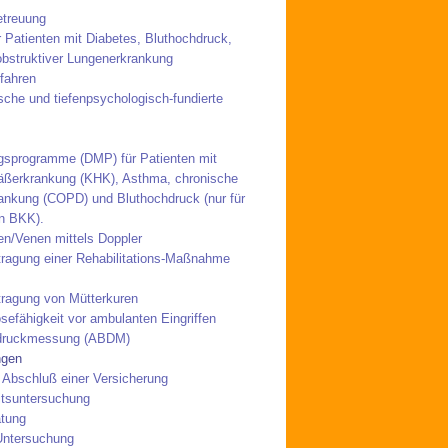
etreuung
 Patienten mit Diabetes, Bluthochdruck,
bstruktiver Lungenerkrankung
fahren
sche und tiefenpsychologisch-fundierte
ngsprogramme (DMP) für Patienten mit
äßerkrankung (KHK), Asthma, chronische
rankung (COPD) und Bluthochdruck (nur für
en BKK).
en/Venen mittels Doppler
ragung einer Rehabilitations-Maßnahme
ragung von Mütterkuren
efähigkeit vor ambulanten Eingriffen
tdruckmessung (ABDM)
ngen
 Abschluß einer Versicherung
itsuntersuchung
atung
Untersuchung