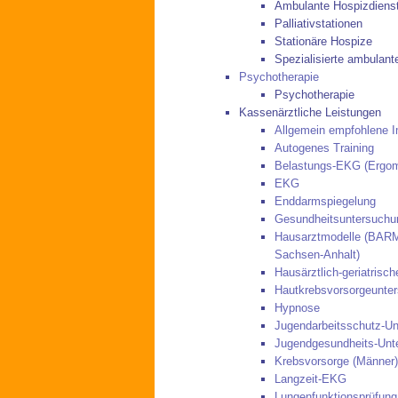
Ambulante Hospizdiens
Palliativstationen
Stationäre Hospize
Spezialisierte ambulant
Psychotherapie
Psychotherapie
Kassenärztliche Leistungen
Allgemein empfohlene 
Autogenes Training
Belastungs-EKG (Ergom
EKG
Enddarmspiegelung
Gesundheitsuntersuchu
Hausarztmodelle (BA
Sachsen-Anhalt)
Hausärztlich-geriatris
Hautkrebsvorsorgeunte
Hypnose
Jugendarbeitsschutz-U
Jugendgesundheits-Unt
Krebsvorsorge (Männer)
Langzeit-EKG
Lungenfunktionsprüfung