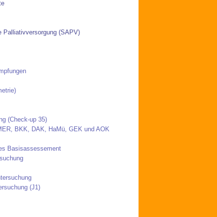
te
e Palliativversorgung (SAPV)
Impfungen
etrie)
ng (Check-up 35)
RMER, BKK, DAK, HaMü, GEK und AOK
ches Basisassessement
rsuchung
ntersuchung
ersuchung (J1)