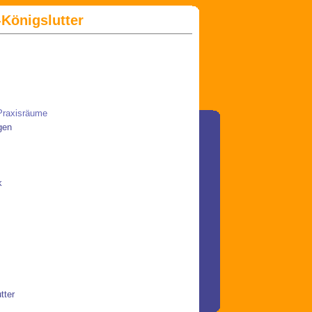
Königslutter
 Praxisräume
gen
k
tter