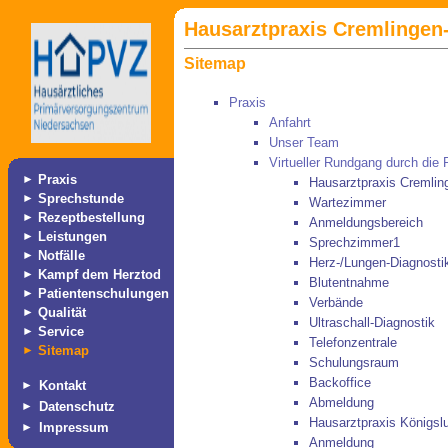
Hausarztpraxis Cremlingen-
Sitemap
Praxis
Anfahrt
Unser Team
Virtueller Rundgang durch die
►
Praxis
Hausarztpraxis Cremlin
►
Sprechstunde
Wartezimmer
►
Rezeptbestellung
Anmeldungsbereich
►
Leistungen
Sprechzimmer1
►
Notfälle
Herz-/Lungen-Diagnosti
►
Kampf dem Herztod
Blutentnahme
►
Patientenschulungen
Verbände
►
Qualität
Ultraschall-Diagnostik
►
Service
Telefonzentrale
►
Sitemap
Schulungsraum
Backoffice
►
Kontakt
Abmeldung
►
Datenschutz
Hausarztpraxis Königslu
►
Impressum
Anmeldung