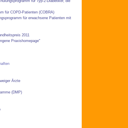
chulungsprogramm für Typ-2-Diabetiker, die
mm für COPD-Patienten (COBRA)
ngsprogramm für erwachsene Patienten mit
ndheitspreis 2011
lungene Praxishomepage"
haften
weiger Ärzte
ogramme (DMP)
e