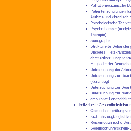
Palliativmedizinische B
Patientenschulungen für
Asthma und chronisch o
Psychologische Testver
Psychotherapie (analyti
Therapie)
Sonographie
Strukturierte Behandlu
Diabetes, Herzkranzgef
obstruktiver Lungenerk
Mitglieder der Deutsch
Untersuchung der Arteri
Untersuchung zur Beant
(Kurantrag)
Untersuchung zur Beant
Untersuchung zur Narkos
ambulante Langzeitblu
Individuelle Gesundheitsleistu
Gesundheitsprüfung vor
Kraftfahrzeugtauglichke
Reisemedizinische Ber
Segelbootführerschein-