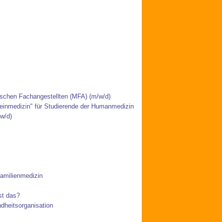
ischen Fachangestellten (MFA) (m/w/d)
einmedizin" für Studierende der Humanmedizin
/w/d)
amilienmedizin
st das?
ndheitsorganisation