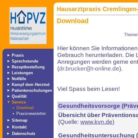
Hausarztpraxis Cremlingen-
Download
Themen
Hier können Sie Informationen 
Gebrauch herunterladen. Die Lis
►
Praxis
Anregungen werden gerne e
►
Sprechstunde
►
Rezeptbestellung
(
dr.brucker@t-online.de
).
►
Leistungen
►
Notfälle
►
Kampf dem Herztod
Viel Spass beim Lesen!
►
Patientenschulungen
►
Qualität
▼
Service
Gesundheitsvorsorge (Präve
•
Download
•
Praxisnewsletter
Übersicht über Prävention
►
Sitemap
(Quelle:
www.kvn.de
)
►
Kontakt
►
Datenschutz
Gesundheitsuntersuchung 