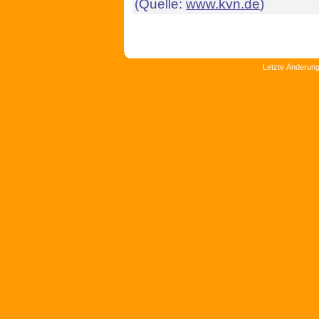
(Quelle:
www.kvn.de
)
Letzte Änderung