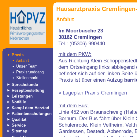
Hausarztpraxis Cremlingen-
Anfahrt
Im Moorbusche 23
38162 Cremlingen
Tel.: (05306) 990440
mit dem PKW:
▼
Praxis
Aus Richtung Klein Schöppensted
•
Anfahrt
dem Ortseingang links abbiegend 
•
Unser Team
•
Praxisrundgang
befindet sich auf der linken Seit
•
Stellenmarkt
Praxis ist über einen Aufzug
barri
►
Sprechstunde
►
Rezeptbestellung
» Lageplan Praxis Cremlingen
►
Leistungen
►
Notfälle
mit dem Bus:
►
Kampf dem Herztod
Linie 452 von Braunschweig (Halte
►
Patientenschulungen
Bornum. Der Bus fährt über Klein
►
Qualität
Schulenrode, Klein Veltheim, Vel
►
Service
Gardessen, Destedt, Abbenrode, 
►
Sitemap