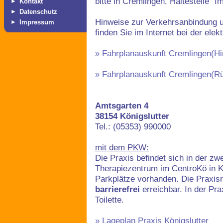
bitte in Cremlingen, Haltestelle 
►
Kontakt
►
Datenschutz
Hinweise zur Verkehrsanbindung u
►
Impressum
finden Sie im Internet bei der ele
» Fahrplanauskunft Cremlingen(Hi
» Fahrplanauskunft Cremlingen(Rü
Amtsgarten 4
38154 Königslutter
Tel.: (05353) 990000
mit dem PKW:
Die Praxis befindet sich in der zw
Therapiezentrum im CentroKö in Kö
Parkplätze vorhanden. Die Praxis
barrierefrei
erreichbar. In der Pra
Toilette.
» Lageplan Praxis Königslutter