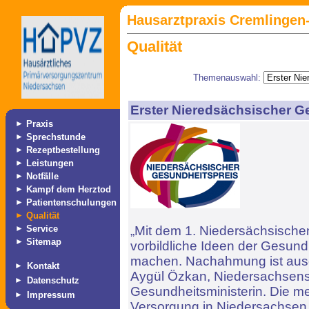
Hausarztpraxis Cremlingen-
Qualität
Themenauswahl:
Erster Nieredsächsischer G
►
Praxis
►
Sprechstunde
►
Rezeptbestellung
►
Leistungen
►
Notfälle
►
Kampf dem Herztod
►
Patientenschulungen
►
Qualität
►
Service
„Mit dem 1. Niedersächsische
►
Sitemap
vorbildliche Ideen der Gesun
machen. Nachahmung ist ausd
►
Kontakt
Aygül Özkan, Niedersachsens
►
Datenschutz
Gesundheitsministerin. Die me
►
Impressum
Versorgung in Niedersachsen 