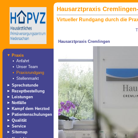
Hausarztpraxis Cremlingen-
Virtueller Rundgang durch die Pr
T
Hausarztpraxis Cremlingen
▼
Praxis
•
Anfahrt
•
Unser Team
•
Praxisrundgang
•
Stellenmarkt
►
Sprechstunde
►
Rezeptbestellung
►
Leistungen
►
Notfälle
►
Kampf dem Herztod
►
Patientenschulungen
►
Qualität
►
Service
►
Sitemap