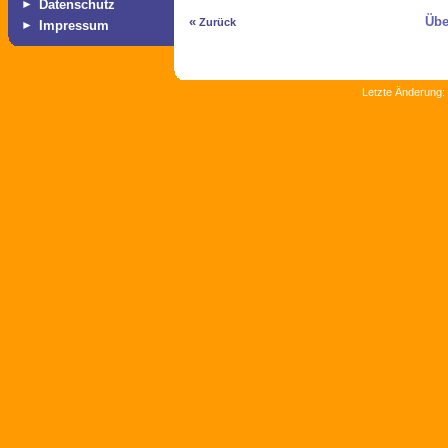
►
Datenschutz
«
Übe
Zurück
►
Impressum
Letzte Änderung: