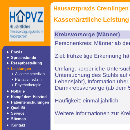
Hausarztpraxis Cremlingen-
Kassenärztliche Leistung
Krebsvorsorge (Männer)
Personenkreis: Männer ab de
►
Praxis
Ziel: frühzeitige Erkennung h
►
Sprechstunde
►
Rezeptbestellung
Umfang: körperliche Untersuc
▼
Leistungen
•
Allgemeinmedizin
Untersuchung des Stuhls auf v
•
Palliativmedizin
Lebensjahr), Information über 
•
Psychotherapie
Darmkrebsvorsorge (ab dem 5
►
Notfälle
►
Kampf dem Herztod
Häufigkeit: einmal jährlich
►
Patientenschulungen
►
Qualität
Weitere Informationen zur Kreb
►
Service
►
Sitemap
►
Kontakt