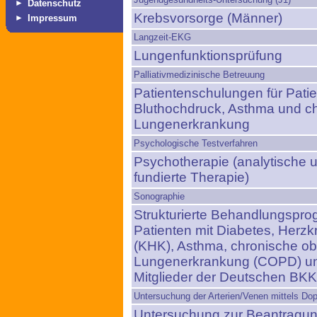
►
Datenschutz
Krebsvorsorge (Männer)
►
Impressum
Langzeit-EKG
Lungenfunktionsprüfung
Palliativmedizinische Betreuung
Patientenschulungen für Patie
Bluthochdruck, Asthma und ch
Lungenerkrankung
Psychologische Testverfahren
Psychotherapie (analytische u
fundierte Therapie)
Sonographie
Strukturierte Behandlungspr
Patienten mit Diabetes, Herz
(KHK), Asthma, chronische obs
Lungenerkrankung (COPD) und
Mitglieder der Deutschen BKK
Untersuchung der Arterien/Venen mittels Dop
Untersuchung zur Beantragung