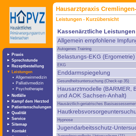
Hausarztpraxis Cremlingen-
Leistungen - Kurzübersicht
Kassenärztliche Leistungen
Allgemein empfohlene Impfu
Autogenes Training
►
Praxis
Belastungs-EKG (Ergometrie)
►
Sprechstunde
EKG
►
Rezeptbestellung
▼
Leistungen
Enddarmspiegelung
•
Allgemeinmedizin
Gesundheitsuntersuchung (Check-up 35)
•
Palliativmedizin
Hausarztmodelle (BARMER, 
•
Psychotherapie
und AOK Sachsen-Anhalt)
►
Notfälle
►
Kampf dem Herztod
Hausärztlich-geriatrisches Basisassessemen
►
Patientenschulungen
Hautkrebsvorsorgeuntersuch
►
Qualität
►
Service
Hypnose
►
Sitemap
Jugendarbeitsschutz-Unters
►
Kontakt
Jugendgesundheits-Untersuchung (J1)