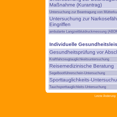
Maßnahme (Kurantrag)
Untersuchung zur Beantragung von Mütterku
Untersuchung zur Narkosefähi
Eingriffen
ambulante Langzeitblutdruckmessung (ABD
Individuelle Gesundheitslei
Gesundheitsprüfung vor Absch
Kraftfahrzeugtauglichkeitsuntersuchung
Reisemedizinische Beratung
Segelbootführerschein-Untersuchung
Sporttauglichkeits-Untersuch
Tauchsporttauglichleits-Untersuchung
Letzte Änderung: