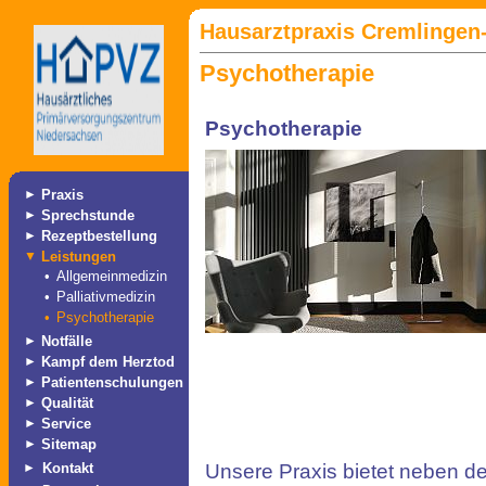
Hausarztpraxis Cremlingen-
Psychotherapie
Psychotherapie
►
Praxis
►
Sprechstunde
►
Rezeptbestellung
▼
Leistungen
•
Allgemeinmedizin
•
Palliativmedizin
•
Psychotherapie
►
Notfälle
►
Kampf dem Herztod
►
Patientenschulungen
►
Qualität
►
Service
►
Sitemap
►
Kontakt
Unsere Praxis bietet neben d