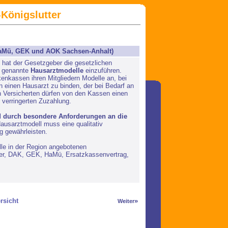
Königslutter
aMü, GEK und AOK Sachsen-Anhalt)
at der Gesetzgeber die gesetzlichen
o genannte
Hausarztmodelle
einzuführen.
enkassen ihren Mitgliedern Modelle an, bei
an einen Hausarzt zu binden, der bei Bedarf an
 Versicherten dürfen von den Kassen einen
 verringerten Zuzahlung.
l
durch besondere Anforderungen an die
ausarztmodell muss eine qualitativ
g gewährleisten.
lle in der Region angebotenen
rmer, DAK, GEK, HaMü, Ersatzkassenvertrag,
rsicht
»
Weiter