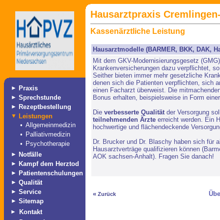
Hausarztpraxis Cremlingen-
Kassenärztliche Leistung
Hausarztmodelle (BARMER, BKK, DAK, H
Mit dem GKV-Modernisierungsgesetz (GMG) h
Krankenversicherungen dazu verpflichtet, s
Seither bieten immer mehr gesetzliche Krank
denen sich die Patienten verpflichten, sich 
►
Praxis
einen Facharzt überweist. Die mitmachenden
►
Sprechstunde
Bonus erhalten, beispielsweise in Form einer
►
Rezeptbestellung
Die
verbesserte Qualität
der Versorgung sol
▼
Leistungen
teilnehmenden Ärzte
erreicht werden. Ein H
•
Allgemeinmedizin
hochwertige und flächendeckende Versorgun
•
Palliativmedizin
Dr. Brucker und Dr. Blaschy haben sich für a
•
Psychotherapie
Hausarztverträge qualifizieren können (Ba
►
Notfälle
AOK sachsen-Anhalt). Fragen Sie danach!
►
Kampf dem Herztod
►
Patientenschulungen
►
Qualität
►
Service
«
Übe
Zurück
►
Sitemap
►
Kontakt