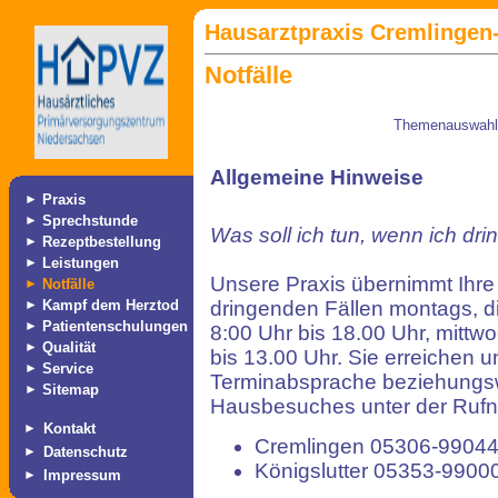
Hausarztpraxis Cremlingen-
Notfälle
Themenauswah
Allgemeine Hinweise
►
Praxis
►
Sprechstunde
Was soll ich tun, wenn ich dri
►
Rezeptbestellung
►
Leistungen
Unsere Praxis übernimmt Ihre
►
Notfälle
►
Kampf dem Herztod
dringenden Fällen montags, d
►
Patientenschulungen
8:00 Uhr bis 18.00 Uhr, mittw
►
Qualität
bis 13.00 Uhr. Sie erreichen u
►
Service
Terminabsprache beziehungsw
►
Sitemap
Hausbesuches unter der Ru
►
Kontakt
Cremlingen 05306-99044
►
Datenschutz
Königslutter 05353-9900
►
Impressum