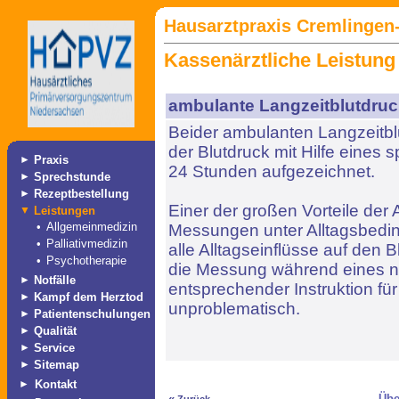
Hausarztpraxis Cremlingen-
Kassenärztliche Leistung
ambulante Langzeitblutdr
Beider ambulanten Langzeitb
der Blutdruck mit Hilfe eines 
►
Praxis
24 Stunden aufgezeichnet.
►
Sprechstunde
►
Rezeptbestellung
Einer der großen Vorteile der 
▼
Leistungen
•
Allgemeinmedizin
Messungen unter Alltagsbedi
•
Palliativmedizin
alle Alltagseinflüsse auf den 
•
Psychotherapie
die Messung während eines no
►
Notfälle
entsprechender Instruktion für
►
Kampf dem Herztod
unproblematisch.
►
Patientenschulungen
►
Qualität
►
Service
►
Sitemap
►
Kontakt
«
Übe