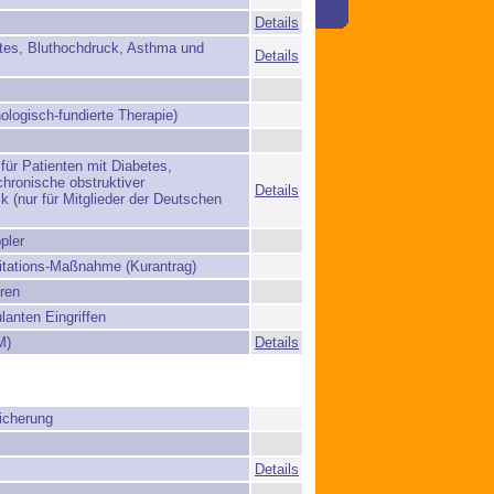
Details
etes, Bluthochdruck, Asthma und
Details
ologisch-fundierte Therapie)
ür Patienten mit Diabetes,
hronische obstruktiver
Details
(nur für Mitglieder der Deutschen
pler
itations-Maßnahme (Kurantrag)
ren
anten Eingriffen
M)
Details
icherung
Details