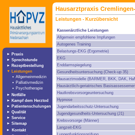
Hausarztpraxis Cremlingen-
Leistungen - Kurzübersicht
Kassenärztliche Leistungen
Allgemein empfohlene Impfungen
Autogenes Training
Belastungs-EKG (Ergometrie)
►
Praxis
EKG
►
Sprechstunde
Enddarmspiegelung
►
Rezeptbestellung
▼
Leistungen
Gesundheitsuntersuchung (Check-up 35)
•
Allgemeinmedizin
Hausarztmodelle (BARMER, BKK, DAK, Ha
•
Palliativmedizin
Hausärztlich-geriatrisches Basisassessemen
•
Psychotherapie
Hautkrebsvorsorgeuntersuchung
►
Notfälle
Hypnose
►
Kampf dem Herztod
►
Patientenschulungen
Jugendarbeitsschutz-Untersuchung
►
Qualität
Jugendgesundheits-Untersuchung (J1)
►
Service
Krebsvorsorge (Männer)
►
Sitemap
Langzeit-EKG
►
Kontakt
Lungenfunktionsprüfung