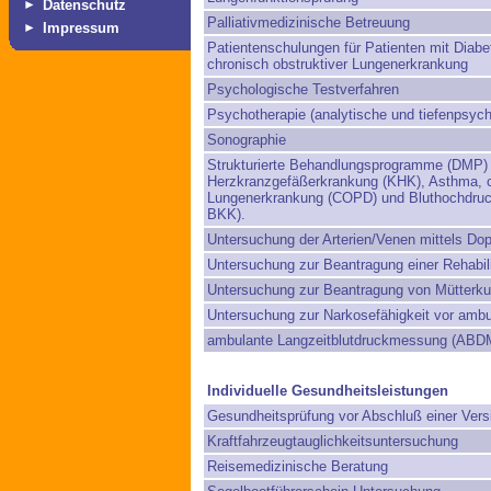
►
Datenschutz
Palliativmedizinische Betreuung
►
Impressum
Patientenschulungen für Patienten mit Diab
chronisch obstruktiver Lungenerkrankung
Psychologische Testverfahren
Psychotherapie (analytische und tiefenpsych
Sonographie
Strukturierte Behandlungsprogramme (DMP) f
Herzkranzgefäßerkrankung (KHK), Asthma, c
Lungenerkrankung (COPD) und Bluthochdruck 
BKK).
Untersuchung der Arterien/Venen mittels Dop
Untersuchung zur Beantragung einer Rehabil
Untersuchung zur Beantragung von Mütterku
Untersuchung zur Narkosefähigkeit vor ambul
ambulante Langzeitblutdruckmessung (ABD
Individuelle Gesundheitsleistungen
Gesundheitsprüfung vor Abschluß einer Vers
Kraftfahrzeugtauglichkeitsuntersuchung
Reisemedizinische Beratung