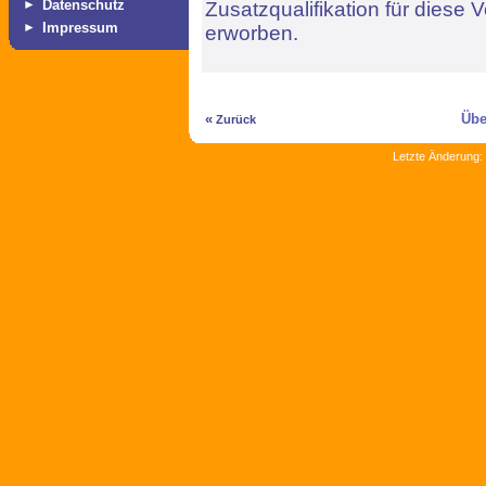
►
Datenschutz
Zusatzqualifikation für diese
►
Impressum
erworben.
«
Übe
Zurück
Letzte Änderung: