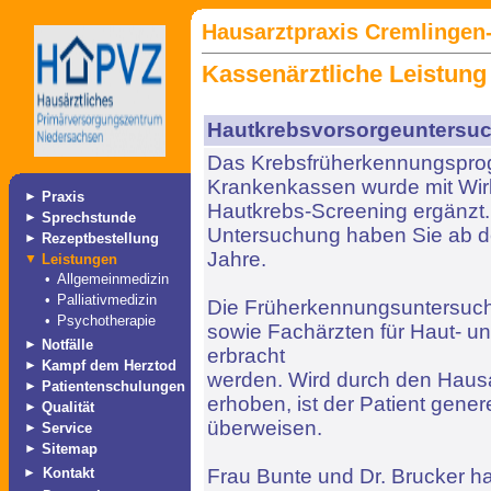
Hausarztpraxis Cremlingen-
Kassenärztliche Leistung
Hautkrebsvorsorgeuntersu
Das Krebsfrüherkennungspro
Krankenkassen wurde mit Wir
►
Praxis
Hautkrebs-Screening ergänzt.
►
Sprechstunde
Untersuchung haben Sie ab de
►
Rezeptbestellung
Jahre.
▼
Leistungen
•
Allgemeinmedizin
•
Palliativmedizin
Die Früherkennungsuntersuc
•
Psychotherapie
sowie Fachärzten für Haut- u
►
Notfälle
erbracht
►
Kampf dem Herztod
werden. Wird durch den Hausa
►
Patientenschulungen
erhoben, ist der Patient gener
►
Qualität
überweisen.
►
Service
►
Sitemap
►
Kontakt
Frau Bunte und Dr. Brucker ha