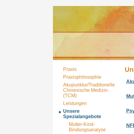
Un
Praxis
Praxisphilosophie
Aku
Akupunktur/Traditionelle
Chinesische Medizin
(TCM)
Mut
Leistungen
Psy
Unsere
Spezialangebote
Mutter-Kind-
NFP
Bindungsanalyse