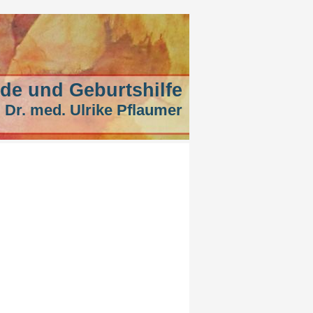
de und Geburtshilfe
 Dr. med. Ulrike Pflaumer