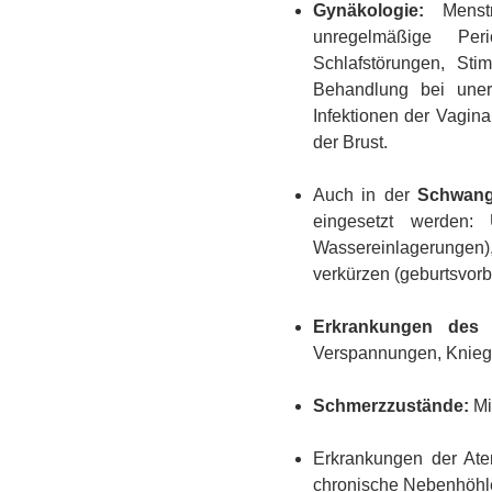
Gynäkologie:
Menstru
unregelmäßige Per
Schlafstörungen, St
Behandlung bei uner
Infektionen der Vagin
der Brust.
Auch in der
Schwang
eingesetzt werden: 
Wassereinlagerungen), 
verkürzen (geburtsvorb
Erkrankungen des 
Verspannungen, Knieg
Schmerzzustände:
Mi
Erkrankungen der Ate
chronische Nebenhöhlen