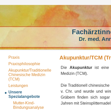
Fachärztinn
Dr. med. Ann
Akupunktur/TCM (Tra
Praxis
Praxisphilosophie
Die
Akupunktur
ist eine
Akupunktur/Traditionelle
Medizin (TCM).
Chinesische Medizin
(TCM)
Die Traditionell chinesische
Leistungen
v. Chr. und wurde und wird
Unsere
Spezialangebote
Gräbern finden sich sogar
Mutter-Kind-
Jahren mit Steinsplitternade
Bindungsanalyse