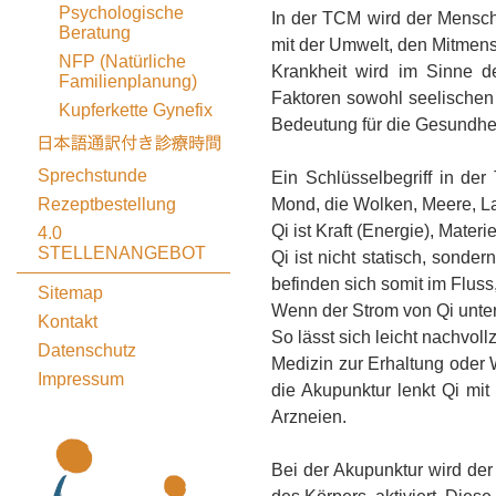
Psychologische
In der TCM wird der Mensch 
Beratung
mit der Umwelt, den Mitmens
NFP (Natürliche
Krankheit wird im Sinne d
Familienplanung)
Faktoren sowohl seelischen 
Kupferkette Gynefix
Bedeutung für die Gesundhei
Sprechstunde
Ein Schlüsselbegriff in de
Rezeptbestellung
Mond, die Wolken, Meere, La
Qi ist Kraft (Energie), Materi
4.0
STELLENANGEBOT
Qi ist nicht statisch, sonde
befinden sich somit im Fluss,
Sitemap
Wenn der Strom von Qi unter
Kontakt
So lässt sich leicht nachvol
Datenschutz
Medizin zur Erhaltung oder W
Impressum
die Akupunktur lenkt Qi mit
Arzneien.
Bei der Akupunktur wird der