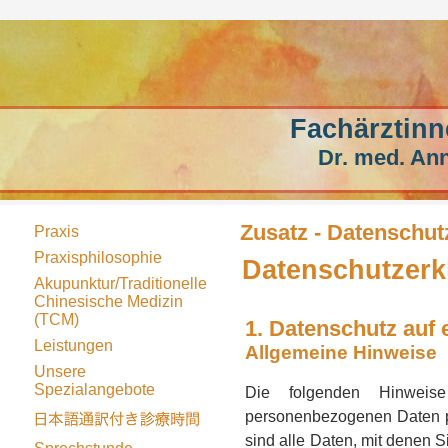
Fachärztinn
Dr. med. Ann
Zusatz - Datenschut
Praxis
Praxisphilosophie
Datenschutzerk
Akupunktur/Traditionelle
Chinesische Medizin
(TCM)
1. Datenschutz auf 
Leistungen
Allgemeine Hinweise
Unsere
Spezialangebote
Die folgenden Hinweis
personenbezogenen Daten p
sind alle Daten, mit denen S