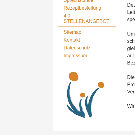
Sprechstunde
Des
Rezeptbestellung
Lei
4.0
spe
STELLENANGEBOT
Sitemap
Um 
Kontakt
sch
Datenschutz
gle
Impressum
auc
Bez
Die
Pro
Ver
Wir