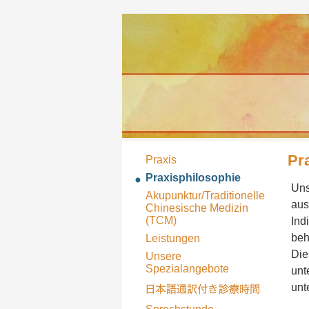
Pr
Praxis
Praxisphilosophie
Uns
Akupunktur/Traditionelle
aus
Chinesische Medizin
(TCM)
Ind
beh
Leistungen
Die
Unsere
Spezialangebote
unt
unt