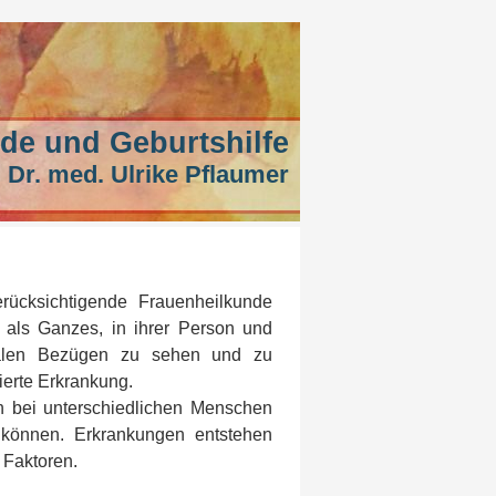
de und Geburtshilfe
 Dr. med. Ulrike Pflaumer
erücksichtigende Frauenheilkunde
u als Ganzes, in ihrer Person und
ozialen Bezügen zu sehen und zu
ierte Erkrankung.
n bei unterschiedlichen Menschen
n können. Erkrankungen entstehen
r Faktoren.