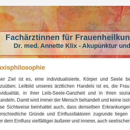
Fachärztinnen für Frauenheilkun
Dr. med. Annette Klix - Akupunktur und
axisphilosophie
er Ziel ist es, eine individualisierte, Körper und Seele b
zuüben. Leitbild unseres ärztlichen Handels ist es, die Fra
ividualität, in ihrer Leib-Seele-Ganzheit und in ihren s
andeln. Damit wird immer der Mensch behandelt und keine isol
se Sichtweise beinhaltet auch, dass denselben Erkrankunge
erschiedliche Gründe und Einflussfaktoren zugrunde liege
er dem Einfluss vielfältiger äußerer und innerer, auch seelische