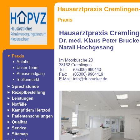
Hausarztpraxis Cremlingen-
Praxis
Hausarztpraxis Cremling
Dr. med. Klaus Peter Brucke
Natali Hochgesang
▼
Praxis
Im Moorbusche 23
•
Anfahrt
38162 Cremlingen
•
Unser Team
Tel.:
(05306) 990440
•
Praxisrundgang
Fax:
(05306) 9904419
E-Mail:
info@dr-brucker.de
•
Stellenmarkt
►
Sprechstunde
►
Rezeptbestellung
►
Leistungen
►
Notfälle
►
Kampf dem Herztod
►
Patientenschulungen
►
Qualität
►
Service
►
Sitemap