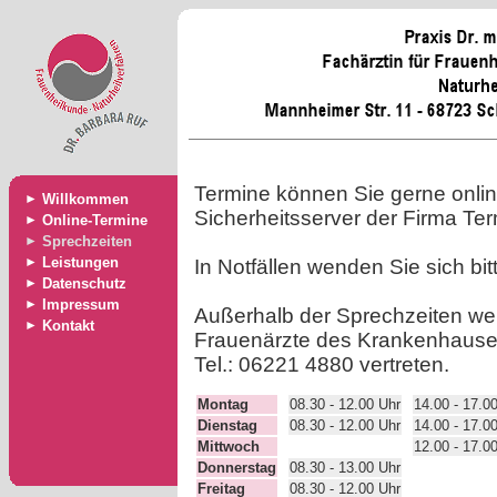
Termine können Sie gerne onli
►
Willkommen
Sicherheitsserver der Firma Te
►
Online-Termine
►
Sprechzeiten
►
Leistungen
In Notfällen wenden Sie sich bit
►
Datenschutz
►
Impressum
Außerhalb der Sprechzeiten wer
►
Kontakt
Frauenärzte des Krankenhauses 
Tel.: 06221 4880 vertreten.
Montag
08.30 - 12.00 Uhr
14.00 - 17.0
Dienstag
08.30 - 12.00 Uhr
14.00 - 17.0
Mittwoch
12.00 - 17.0
Donnerstag
08.30 - 13.00 Uhr
Freitag
08.30 - 12.00 Uhr