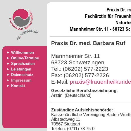
Praxis Dr. med. Barbara Ruf
►
Willkommen
Mannheimer Str. 11
►
Online-Termine
68723 Schwetzingen
►
Sprechzeiten
Tel.: (06202) 577-2223
►
Leistungen
Fax: (06202) 577-2226
►
Datenschutz
►
Impressum
E-Mail:
praxis@frauenheilkunde
►
Kontakt
Gesetzliche Berufsbezeichnung:
Ärztin (Deutschland)
Zuständige Aufsichtsbehörde:
Kassenärztliche Vereinigung Baden-Würt
Albstadtweg 11
70567 Stuttgart
Telefon: (0711) 78 75-0