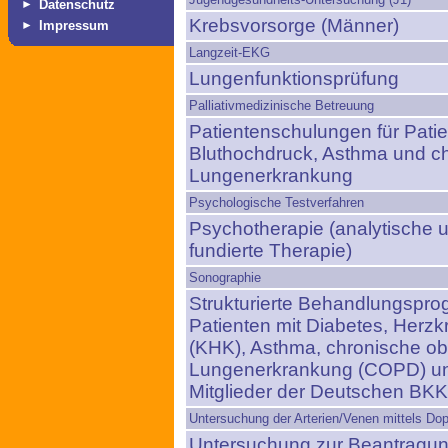
►
Datenschutz
Krebsvorsorge (Männer)
►
Impressum
Langzeit-EKG
Lungenfunktionsprüfung
Palliativmedizinische Betreuung
Patientenschulungen für Patie
Bluthochdruck, Asthma und ch
Lungenerkrankung
Psychologische Testverfahren
Psychotherapie (analytische u
fundierte Therapie)
Sonographie
Strukturierte Behandlungspr
Patienten mit Diabetes, Herz
(KHK), Asthma, chronische obs
Lungenerkrankung (COPD) und
Mitglieder der Deutschen BKK
Untersuchung der Arterien/Venen mittels Dop
Untersuchung zur Beantragung