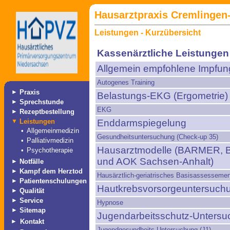
Hausarztpraxis Cremlingen-
Leistungen - Kurzübersicht
Kassenärztliche Leistungen
Allgemein empfohlene Impfu
Autogenes Training
►
Praxis
Belastungs-EKG (Ergometrie)
►
Sprechstunde
EKG
►
Rezeptbestellung
▼
Leistungen
Enddarmspiegelung
•
Allgemeinmedizin
Gesundheitsuntersuchung (Check-up 35)
•
Palliativmedizin
Hausarztmodelle (BARMER, 
•
Psychotherapie
und AOK Sachsen-Anhalt)
►
Notfälle
►
Kampf dem Herztod
Hausärztlich-geriatrisches Basisassessemen
►
Patientenschulungen
Hautkrebsvorsorgeuntersuch
►
Qualität
►
Service
Hypnose
►
Sitemap
Jugendarbeitsschutz-Unters
►
Kontakt
Jugendgesundheits-Untersuchung (J1)