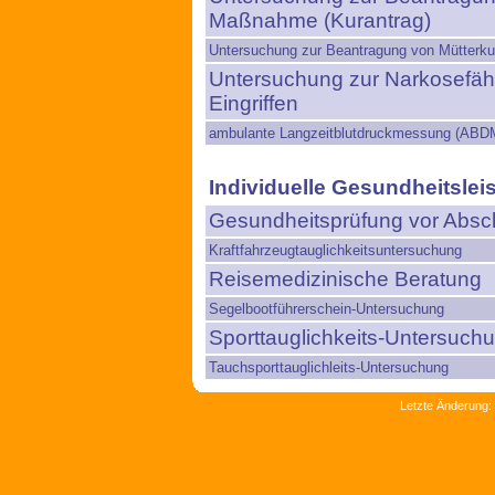
Maßnahme (Kurantrag)
Untersuchung zur Beantragung von Mütterku
Untersuchung zur Narkosefähi
Eingriffen
ambulante Langzeitblutdruckmessung (ABD
Individuelle Gesundheitslei
Gesundheitsprüfung vor Absch
Kraftfahrzeugtauglichkeitsuntersuchung
Reisemedizinische Beratung
Segelbootführerschein-Untersuchung
Sporttauglichkeits-Untersuch
Tauchsporttauglichleits-Untersuchung
Letzte Änderung: