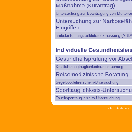
Maßnahme (Kurantrag)
Untersuchung zur Beantragung von Mütterku
Untersuchung zur Narkosefähi
Eingriffen
ambulante Langzeitblutdruckmessung (ABD
Individuelle Gesundheitslei
Gesundheitsprüfung vor Absch
Kraftfahrzeugtauglichkeitsuntersuchung
Reisemedizinische Beratung
Segelbootführerschein-Untersuchung
Sporttauglichkeits-Untersuch
Tauchsporttauglichleits-Untersuchung
Letzte Änderung: