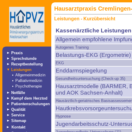
Hausarztpraxis Cremlingen-
Leistungen - Kurzübersicht
Kassenärztliche Leistungen
Allgemein empfohlene Impfu
Autogenes Training
►
Praxis
Belastungs-EKG (Ergometrie)
►
Sprechstunde
EKG
►
Rezeptbestellung
▼
Leistungen
Enddarmspiegelung
•
Allgemeinmedizin
Gesundheitsuntersuchung (Check-up 35)
•
Palliativmedizin
Hausarztmodelle (BARMER, 
•
Psychotherapie
und AOK Sachsen-Anhalt)
►
Notfälle
►
Kampf dem Herztod
Hausärztlich-geriatrisches Basisassessemen
►
Patientenschulungen
Hautkrebsvorsorgeuntersuch
►
Qualität
►
Service
Hypnose
►
Sitemap
Jugendarbeitsschutz-Unters
►
Kontakt
Jugendgesundheits-Untersuchung (J1)