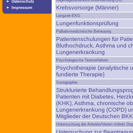
►
Datenschutz
Krebsvorsorge (Männer)
►
Impressum
Langzeit-EKG
Lungenfunktionsprüfung
Palliativmedizinische Betreuung
Patientenschulungen für Patie
Bluthochdruck, Asthma und ch
Lungenerkrankung
Psychologische Testverfahren
Psychotherapie (analytische u
fundierte Therapie)
Sonographie
Strukturierte Behandlungspr
Patienten mit Diabetes, Herz
(KHK), Asthma, chronische obs
Lungenerkrankung (COPD) und
Mitglieder der Deutschen BKK
Untersuchung der Arterien/Venen mittels Dop
Untersuchung zur Beantragung