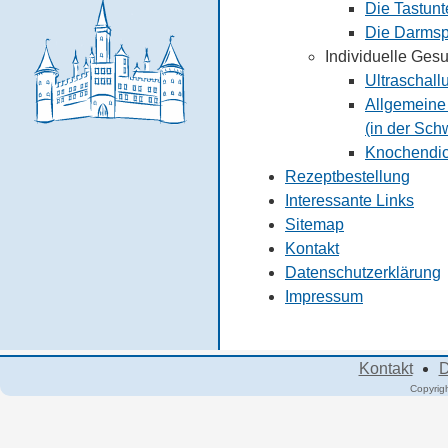
Die Tastunt
Die Darmsp
Individuelle Ges
Ultraschall
Allgemeine
(in der Sch
Knochendic
Rezeptbestellung
Interessante Links
Sitemap
Kontakt
Datenschutzerklärung
Impressum
Kontakt
D
Copyrig