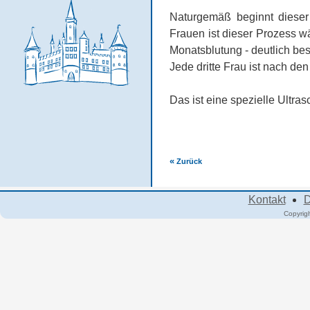
Naturgemäß beginnt dieser
Frauen ist dieser Prozess w
Monatsblutung - deutlich be
Jede dritte Frau ist nach de
Das ist eine spezielle Ultr
«
Zurück
Kontakt
D
Copyrig