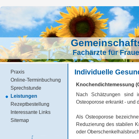
Gemeinschafts
Fachärzte für Frau
Individuelle Gesun
Praxis
Online-Terminbuchung
Knochendichtemessung (O
Sprechstunde
Nach Schätzungen sind i
Leistungen
Osteoporose erkrankt - und d
Rezeptbestellung
Interessante Links
Als Osteoporose bezeichne
Sitemap
Reduzierung des stabilen 
oder Oberschenkelhalsbruch