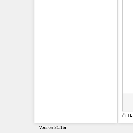
TL
Version 21.15r
9600
oyn0ryfqv2d5rczpqtzzgrfb