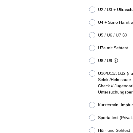
U2 / U3 + Ultrasch
U4 + Sono Harntra
U5 / U6 / U7
U7a mit Sehtest
U8 / U9
U10/U11/J1/J2 (nur AOK Hessen 
Selekt/Helmsauer t
Check // Jugendar
Untersuchungsbere
Kurztermin, Impfun
Sportattest (Privat
Hör- und Sehtest