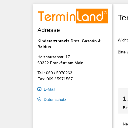
Te
Adresse
Wicht
Kinderarztpraxis Dres. Gascón &
Baldus
Bitte
Holzhausenstr. 17
60322 Frankfurt am Main
Tel.: 069 / 5970263
Fax: 069 / 5971567
E-Mail
1
Datenschutz
Bi
Ne