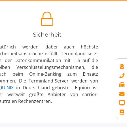
Sicherheit
atürlich werden dabei auch höchste
icherheits­ansprüche erfüllt. Terminland setzt
ei der Daten­kommunikation mit TLS auf die
elben Ver­schlüs­selungs­mecha­nismen, die
uch beim Online-Banking zum Einsatz
ommen. Die Terminland-Server werden von
QUINIX
in Deutschland gehostet. Equinix ist
er weltweit größte Anbieter von carrier­
eutralen Rechen­zentren.