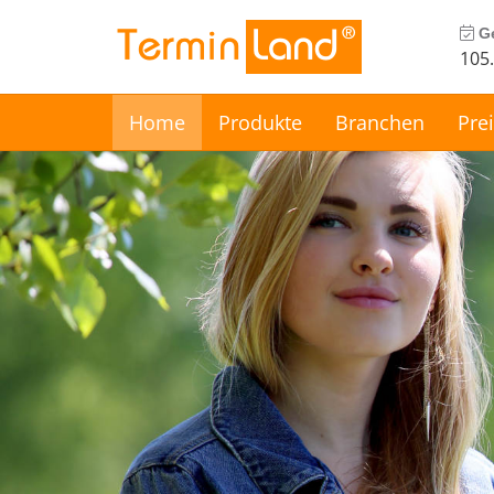
Terminland
Unsere
Ge
®
Termin
Land
Angebot
105
Home
Produkte
Branchen
Pre