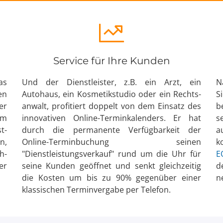
Service für Ihre Kunden
as
Und der Dienst­leister, z.B. ein Arzt, ein
N
en
Autohaus, ein Kosmetik­studio oder ein Rechts­
S
er
anwalt, profitiert doppelt von dem Einsatz des
b
um
innovativen Online-Termin­kalenders. Er hat
s
t­
durch die permanente Verfüg­barkeit der
a
n,
Online-Termin­buchung seinen
k
h­
"Dienstleistungsverkauf" rund um die Uhr für
E
er
seine Kunden geöffnet und senkt gleich­zeitig
d
die Kosten um bis zu 90% gegen­über einer
n
klassischen Termin­vergabe per Telefon.