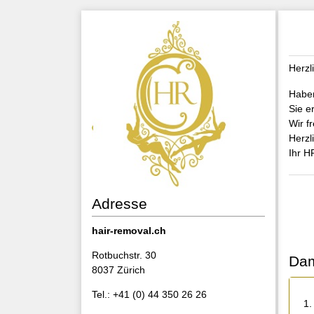
Herzl
Haben
Sie e
Wir f
Herzl
Ihr 
Adresse
hair-removal.ch
Rotbuchstr. 30
Dam
8037 Zürich
Tel.: +41 (0) 44 350 26 26
1.