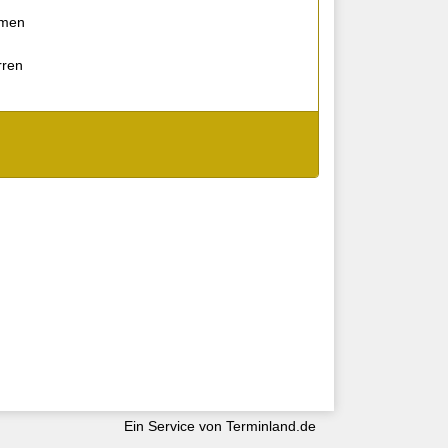
amen
rren
Ein Service von
Terminland.de