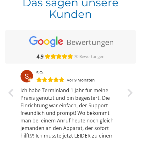
Das sagen unsere
Kunden
Bewertungen
4.9
70 Bewertungen
S.O.
vor 9 Monaten
Previous
N
Ich habe Terminland 1 Jahr für meine
Praxis genutzt und bin begeistert. Die
Einrichtung war einfach, der Support
freundlich und prompt! Wo bekommt
man bei einem Anruf heute noch gleich
jemanden an den Apparat, der sofort
hilft!?! Ich musste jetzt LEIDER zu einem