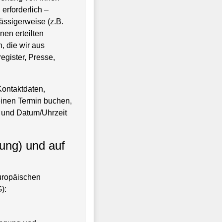
erforderlich –
ssigerweise (z.B.
nen erteilten
, die wir aus
egister, Presse,
ontaktdaten,
einen Termin buchen,
e und Datum/Uhrzeit
tung) und auf
uropäischen
):