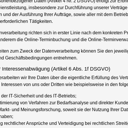
sonenbezogener Daten (Artikel 4 Nr. 2 DSGVO) erfolgt zur Erbr
ienstleistung, insbesondere zur Durchführung unserer Verträge 
und der Ausführung Ihrer Aufträge, sowie aller mit dem Betrie
rforderlichen Tätigkeiten.
erarbeitung richten sich in erster Linie nach dem konkreten Pr
anderem die Online-Terminbuchung und die Online-Terminverwa
eiten zum Zweck der Datenverarbeitung können Sie den jeweil
und Geschäftsbedingungen entnehmen.
 Interessenabwägung (Artikel 6 Abs. 1f DSGVO)
verarbeiten wir Ihre Daten über die eigentliche Erfüllung des Ver
Interessen von uns oder Dritten wie beispielsweise in den folg
der IT-Sicherheit und des IT-Betriebs;
timierung von Verfahren zur Bedarfsanalyse und direkter Kund
rkt- und Meinungsforschung, soweit sie der Nutzung Ihrer Dat
haben;
rechtlicher Ansprüche und Verteidigung bei rechtlichen Streiti