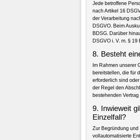
Jede betroffene Pers
nach Artikel 16 DSG
der Verarbeitung nac
DSGVO. Beim Auskunf
BDSG. Darüber hinaus
DSGVO i. V. m. § 19
8. Besteht ein
Im Rahmen unserer G
bereitstellen, die f
erforderlich sind ode
der Regel den Abschl
bestehenden Vertrag 
9. Inwieweit g
Einzelfall?
Zur Begründung und D
vollautomatisierte E