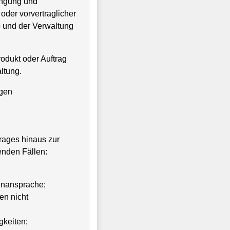
ingung und
oder vorvertraglicher
b und der Verwaltung
odukt oder Auftrag
ltung.
igen
trages hinaus zur
enden Fällen:
enansprache;
en nicht
gkeiten;