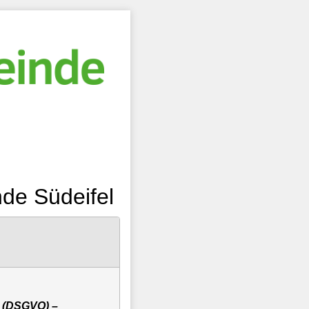
de Südeifel
g (DSGVO) –