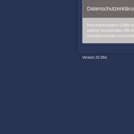
Datenschutzerkläru
Personenbezogene Daten we
optimal vorzubereiten. Alle
Schulpsychologen persönlic
Version 25.06d
9687
rrturdyn2p