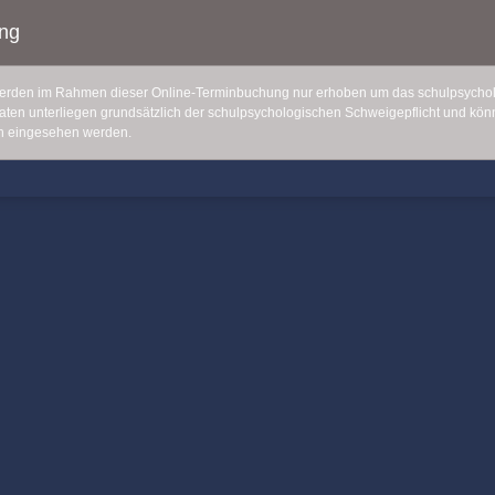
ng
rden im Rahmen dieser Online-Terminbuchung nur erhoben um das schulpsycho
 Daten unterliegen grundsätzlich der schulpsychologischen Schweigepflicht und kö
h eingesehen werden.
mz4yyeptrczsad