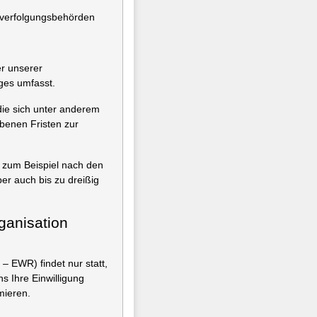
fverfolgungsbehörden
er unserer
ges umfasst.
die sich unter anderem
enen Fristen zur
e zum Beispiel nach den
er auch bis zu dreißig
rganisation
– EWR) findet nur statt,
ns Ihre Einwilligung
mieren.