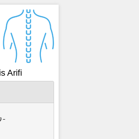
 Arifi
) –