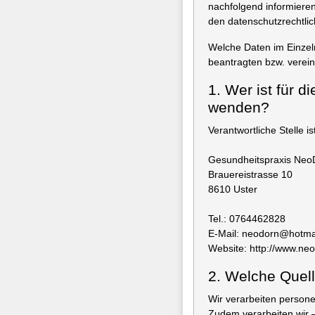
nachfolgend informiere
den datenschutzrechtl
Welche Daten im Einzeln
beantragten bzw. verein
1. Wer ist für 
wenden?
Verantwortliche Stelle ist
Gesundheitspraxis NeoDo
Brauereistrasse 10
8610 Uster
Tel.: 0764462828
E-Mail: neodorn@hotma
Website: http://www.ne
2. Welche Quel
Wir verarbeiten person
Zudem verarbeiten wir –