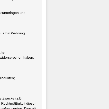
gsunterlagen und
inaus zur Wahrung
che;
 widersprochen haben;
rodukten;
e Zwecke (z.B.
e Rechtmäßigkeit dieser
rrufen werden. Dies gilt