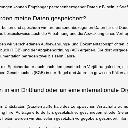
zungen können Empfänger personenbezogener Daten z.B. sein: • Stra
erden meine Daten gespeichert?
rarbeiten und speichern wir Ihre personenbezogenen Daten für die Dau
s beispielsweise auch die Anbahnung und die Abwicklung eines Vertra
egen wir verschiedenen Aufbewahrungs- und Dokumentationspflichten, 
buch (HGB) und der Abgabenordnung (AO) ergeben. Die dort vorgegeb
mentation betragen zwei bis zehn Jahre.
ich die Speicherdauer auch nach den gesetzlichen Verjährungsfristen, di
chen Gesetzbuches (BGB) in der Regel drei Jahre, in gewissen Fällen ab
 in ein Drittland oder an eine internationale O
in Drittstaaten (Staaten außerhalb des Europäischen Wirtschaftsraums 
ng Ihrer Aufträge erforderlich, gesetzlich vorgeschrieben ist oder Sie u
zelheiten werden wir Sie, sofern gesetzlich vorgegeben, gesondert infor