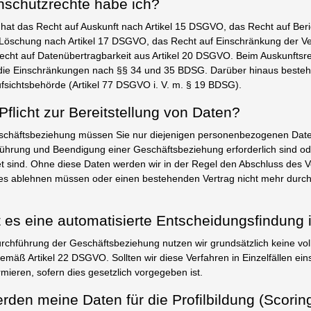
nschutzrechte habe ich?
hat das Recht auf Auskunft nach Artikel 15 DSGVO, das Recht auf Beric
öschung nach Artikel 17 DSGVO, das Recht auf Einschränkung der Ver
ht auf Datenübertragbarkeit aus Artikel 20 DSGVO. Beim Auskunftsr
die Einschränkungen nach §§ 34 und 35 BDSG. Darüber hinaus besteh
fsichtsbehörde (Artikel 77 DSGVO i. V. m. § 19 BDSG).
Pflicht zur Bereitstellung von Daten?
häftsbeziehung müssen Sie nur diejenigen personenbezogenen Daten b
ührung und Beendigung einer Geschäftsbeziehung erforderlich sind o
htet sind. Ohne diese Daten werden wir in der Regel den Abschluss des V
es ablehnen müssen oder einen bestehenden Vertrag nicht mehr durch
t es eine automatisierte Entscheidungsfindung i
chführung der Geschäftsbeziehung nutzen wir grundsätzlich keine voll
mäß Artikel 22 DSGVO. Sollten wir diese Verfahren in Einzelfällen ein
mieren, sofern dies gesetzlich vorgegeben ist.
erden meine Daten für die Profilbildung (Scorin