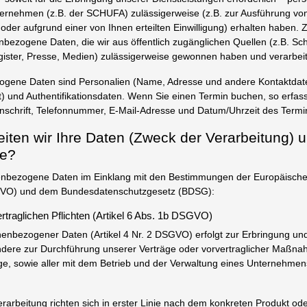
ernehmen (z.B. der SCHUFA) zulässigerweise (z.B. zur Ausführung von
 oder aufgrund einer von Ihnen erteilten Einwilligung) erhalten haben
nbezogene Daten, die wir aus öffentlich zugänglichen Quellen (z.B. Sc
gister, Presse, Medien) zulässigerweise gewonnen haben und verarbeit
gene Daten sind Personalien (Name, Adresse und andere Kontaktdate
) und Authentifikationsdaten. Wenn Sie einen Termin buchen, so erfass
nschrift, Telefonnummer, E-Mail-Adresse und Datum/Uhrzeit des Termi
eiten wir Ihre Daten (Zweck der Verarbeitung) 
ge?
enbezogene Daten im Einklang mit den Bestimmungen der Europäische
VO) und dem Bundesdatenschutzgesetz (BDSG):
ertraglichen Pflichten (Artikel 6 Abs. 1b DSGVO)
enbezogener Daten (Artikel 4 Nr. 2 DSGVO) erfolgt zur Erbringung und
ondere zur Durchführung unserer Verträge oder vorvertraglicher Maßna
ge, sowie aller mit dem Betrieb und der Verwaltung eines Unternehmens
arbeitung richten sich in erster Linie nach dem konkreten Produkt od