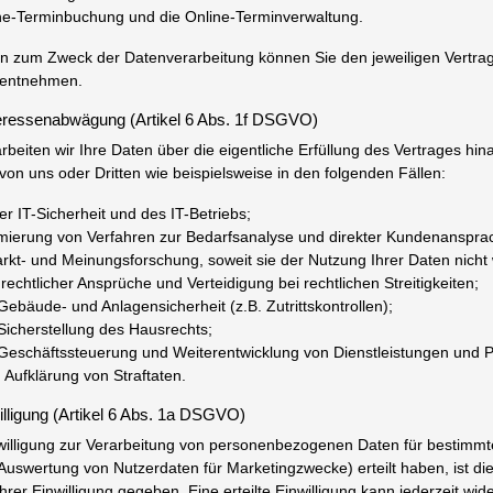
ne-Terminbuchung und die Online-Terminverwaltung.
ten zum Zweck der Datenverarbeitung können Sie den jeweiligen Vertra
 entnehmen.
eressenabwägung (Artikel 6 Abs. 1f DSGVO)
arbeiten wir Ihre Daten über die eigentliche Erfüllung des Vertrages h
von uns oder Dritten wie beispielsweise in den folgenden Fällen:
r IT-Sicherheit und des IT-Betriebs;
mierung von Verfahren zur Bedarfsanalyse und direkter Kundenanspra
kt- und Meinungsforschung, soweit sie der Nutzung Ihrer Daten nicht
chtlicher Ansprüche und Verteidigung bei rechtlichen Streitigkeiten;
äude- und Anlagensicherheit (z.B. Zutrittskontrollen);
cherstellung des Hausrechts;
schäftssteuerung und Weiterentwicklung von Dienstleistungen und P
Aufklärung von Straftaten.
illigung (Artikel 6 Abs. 1a DSGVO)
nwilligung zur Verarbeitung von personenbezogenen Daten für bestimmt
uswertung von Nutzerdaten für Marketingzwecke) erteilt haben, ist di
hrer Einwilligung gegeben. Eine erteilte Einwilligung kann jederzeit wide