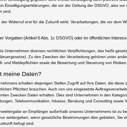
on Einwilligungserklärungen, die vor der Geltung der DSGVO, also vor
n sind.
 der Widerruf erst für die Zukunft wirkt. Verarbeitungen, die vor dem Wid
er Vorgaben (Artikel 6 Abs. 1c DSGVO) oder im öffentlichen Interesse
ls Unternehmen diversen rechtlichen Verpflichtungen, das heißt geset
 Steuergesetze). Zu den Zwecken der Verarbeitung gehören unter ander
oll- und Meldepflichten sowie die Bewertung und Steuerung von Risiken
t meine Daten?
nehmens erhalten diejenigen Stellen Zugriff auf Ihre Daten, die diese z
zlichen Pflichten brauchen. Auch von uns eingesetzte Auftragsverarbei
nten Zwecken Daten erhalten. Dies sind Unternehmen in den Kategorie
istungen, Telekommunikation, Inkasso, Beratung und Consulting sowie V
tenweitergabe an Empfänger außerhalb unseres Unternehmens ist zu be
nur weitergeben, wenn gesetzliche Bestimmungen dies gebieten, Sie ei
uskunft befugt sind.