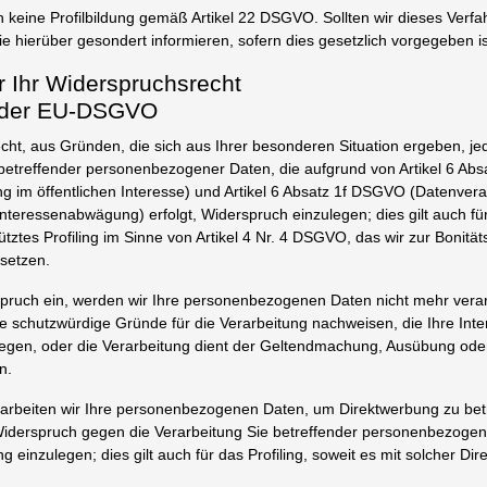
 keine Profilbildung gemäß Artikel 22 DSGVO. Sollten wir dieses Verfah
e hierüber gesondert informieren, sofern dies gesetzlich vorgegeben is
r Ihr Widerspruchsrecht
1 der EU-DSGVO
ht, aus Gründen, die sich aus Ihrer besonderen Situation ergeben, je
 betreffender personenbezogener Daten, die aufgrund von Artikel 6 A
g im öffentlichen Interesse) und Artikel 6 Absatz 1f DSGVO (Datenvera
nteressenabwägung) erfolgt, Widerspruch einzulegen; dies gilt auch für
ztes Profiling im Sinne von Artikel 4 Nr. 4 DSGVO, das wir zur Bonitä
setzen.
ruch ein, werden wir Ihre personenbezogenen Daten nicht mehr verarb
 schutzwürdige Gründe für die Verarbeitung nachweisen, die Ihre Int
iegen, oder die Verarbeitung dient der Geltendmachung, Ausübung ode
n.
erarbeiten wir Ihre personenbezogenen Daten, um Direktwerbung zu bet
 Widerspruch gegen die Verarbeitung Sie betreffender personenbezog
 einzulegen; dies gilt auch für das Profiling, soweit es mit solcher Di