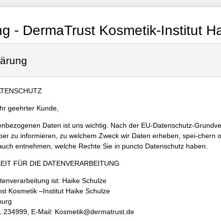
 - DermaTrust Kosmetik-Institut H
lärung
ATENSCHUTZ
hr geehrter Kunde,
nenbezogenen Daten ist uns wichtig. Nach der EU-Datenschutz-Grund
rüber zu informieren, zu welchem Zweck wir Daten erheben, spei-chern o
 auch entnehmen, welche Rechte Sie in puncto Datenschutz haben.
EIT FÜR DIE DATENVERARBEITUNG
atenverarbeitung ist: Haike Schulze
st Kosmetik –Institut Haike Schulze
burg
61 234999, E-Mail: Kosmetik@dermatrust.de