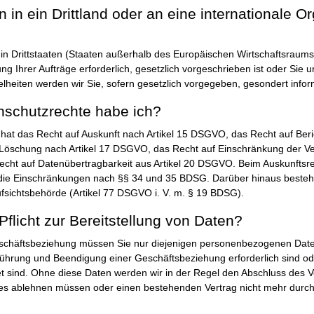
 in ein Drittland oder an eine internationale O
in Drittstaaten (Staaten außerhalb des Europäischen Wirtschaftsraums 
ng Ihrer Aufträge erforderlich, gesetzlich vorgeschrieben ist oder Sie u
zelheiten werden wir Sie, sofern gesetzlich vorgegeben, gesondert infor
nschutzrechte habe ich?
hat das Recht auf Auskunft nach Artikel 15 DSGVO, das Recht auf Beric
öschung nach Artikel 17 DSGVO, das Recht auf Einschränkung der Ver
ht auf Datenübertragbarkeit aus Artikel 20 DSGVO. Beim Auskunftsr
die Einschränkungen nach §§ 34 und 35 BDSG. Darüber hinaus besteh
fsichtsbehörde (Artikel 77 DSGVO i. V. m. § 19 BDSG).
Pflicht zur Bereitstellung von Daten?
häftsbeziehung müssen Sie nur diejenigen personenbezogenen Daten b
ührung und Beendigung einer Geschäftsbeziehung erforderlich sind o
htet sind. Ohne diese Daten werden wir in der Regel den Abschluss des V
es ablehnen müssen oder einen bestehenden Vertrag nicht mehr durch