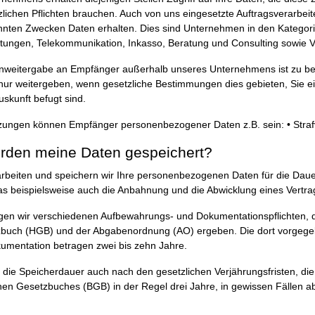
zlichen Pflichten brauchen. Auch von uns eingesetzte Auftragsverarbei
nten Zwecken Daten erhalten. Dies sind Unternehmen in den Kategorie
istungen, Telekommunikation, Inkasso, Beratung und Consulting sowie V
tenweitergabe an Empfänger außerhalb unseres Unternehmens ist zu be
nur weitergeben, wenn gesetzliche Bestimmungen dies gebieten, Sie ei
uskunft befugt sind.
zungen können Empfänger personenbezogener Daten z.B. sein: • Stra
erden meine Daten gespeichert?
rarbeiten und speichern wir Ihre personenbezogenen Daten für die Dau
s beispielsweise auch die Anbahnung und die Abwicklung eines Vertra
egen wir verschiedenen Aufbewahrungs- und Dokumentationspflichten, 
buch (HGB) und der Abgabenordnung (AO) ergeben. Die dort vorgegeb
mentation betragen zwei bis zehn Jahre.
ich die Speicherdauer auch nach den gesetzlichen Verjährungsfristen, di
chen Gesetzbuches (BGB) in der Regel drei Jahre, in gewissen Fällen ab