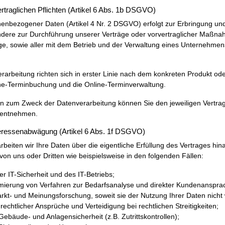
ertraglichen Pflichten (Artikel 6 Abs. 1b DSGVO)
enbezogener Daten (Artikel 4 Nr. 2 DSGVO) erfolgt zur Erbringung und
ondere zur Durchführung unserer Verträge oder vorvertraglicher Maßna
ge, sowie aller mit dem Betrieb und der Verwaltung eines Unternehmens
arbeitung richten sich in erster Linie nach dem konkreten Produkt od
ne-Terminbuchung und die Online-Terminverwaltung.
ten zum Zweck der Datenverarbeitung können Sie den jeweiligen Vertra
 entnehmen.
eressenabwägung (Artikel 6 Abs. 1f DSGVO)
arbeiten wir Ihre Daten über die eigentliche Erfüllung des Vertrages h
von uns oder Dritten wie beispielsweise in den folgenden Fällen:
r IT-Sicherheit und des IT-Betriebs;
mierung von Verfahren zur Bedarfsanalyse und direkter Kundenanspra
kt- und Meinungsforschung, soweit sie der Nutzung Ihrer Daten nicht
chtlicher Ansprüche und Verteidigung bei rechtlichen Streitigkeiten;
äude- und Anlagensicherheit (z.B. Zutrittskontrollen);