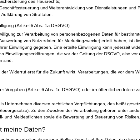
cherstellung des Hausrechts;
schäftssteuerung und Weiterentwicklung von Dienstleistungen und P
Aufklärung von Straftaten.
illigung (Artikel 6 Abs. 1a DSGVO)
nwilligung zur Verarbeitung von personenbezogenen Daten für bestimmt
uswertung von Nutzerdaten für Marketingzwecke) erteilt haben, ist di
hrer Einwilligung gegeben. Eine erteilte Einwilligung kann jederzeit wide
on Einwilligungserklärungen, die vor der Geltung der DSGVO, also vor
n sind.
 der Widerruf erst für die Zukunft wirkt. Verarbeitungen, die vor dem Wid
er Vorgaben (Artikel 6 Abs. 1c DSGVO) oder im öffentlichen Interesse
ls Unternehmen diversen rechtlichen Verpflichtungen, das heißt geset
 Steuergesetze). Zu den Zwecken der Verarbeitung gehören unter ander
oll- und Meldepflichten sowie die Bewertung und Steuerung von Risiken
t meine Daten?
nehmens erhalten diejenigen Stellen Zugriff auf Ihre Daten, die diese z