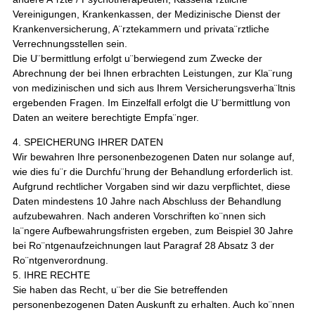
Vereinigungen, Krankenkassen, der Medizinische Dienst der
Krankenversicherung, A¨rztekammern und privata¨rztliche
Verrechnungsstellen sein.
Die U¨bermittlung erfolgt u¨berwiegend zum Zwecke der
Abrechnung der bei Ihnen erbrachten Leistungen, zur Kla¨rung
von medizinischen und sich aus Ihrem Versicherungsverha¨ltnis
ergebenden Fragen. Im Einzelfall erfolgt die U¨bermittlung von
Daten an weitere berechtigte Empfa¨nger.
4. SPEICHERUNG IHRER DATEN
Wir bewahren Ihre personenbezogenen Daten nur solange auf,
wie dies fu¨r die Durchfu¨hrung der Behandlung erforderlich ist.
Aufgrund rechtlicher Vorgaben sind wir dazu verpflichtet, diese
Daten mindestens 10 Jahre nach Abschluss der Behandlung
aufzubewahren. Nach anderen Vorschriften ko¨nnen sich
la¨ngere Aufbewahrungsfristen ergeben, zum Beispiel 30 Jahre
bei Ro¨ntgenaufzeichnungen laut Paragraf 28 Absatz 3 der
Ro¨ntgenverordnung.
5. IHRE RECHTE
Sie haben das Recht, u¨ber die Sie betreffenden
personenbezogenen Daten Auskunft zu erhalten. Auch ko¨nnen