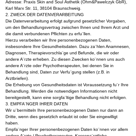
Adresse: Praxis Skin and Soul Ästhetik (Ohm&Pawelczyk GbR),
Karl Marx Str. 11, 38104 Braunschweig.
2. ZWECK DER DATENVERARBEITUNG
Die Datenverarbeitung erfolgt aufgrund gesetzlicher Vorgaben,
um den Behandlungsvertrag zwischen Ihnen und Ihrem Arzt und
die damit verbundenen Pflichten zu erfu¨llen.
Hierzu verarbeiten wir Ihre personenbezogenen Daten,
insbesondere Ihre Gesundheitsdaten. Dazu za¨hlen Anamnesen,
Diagnosen, Therapievorschla¨ge und Befunde, die wir oder
andere A¨rzte erheben. Zu diesen Zwecken ko¨nnen uns auch
andere A¨rzte oder Psychotherapeuten, bei denen Sie in
Behandlung sind, Daten zur Verfu¨gung stellen (z.B. in
Arztbriefen).
Die Erhebung von Gesundheitsdaten ist Voraussetzung fu¨r Ihre
Behandlung. Werden die notwendigen Informationen nicht
bereitgestellt, kann eine sorgfa¨ltige Behandlung nicht erfolgen.
3. EMPFA¨NGER IHRER DATEN
Wir u¨bermitteln Ihre personenbezogenen Daten nur dann an
Dritte, wenn dies gesetzlich erlaubt ist oder Sie eingewilligt
haben.
Empfa¨nger Ihrer personenbezogenen Daten ko¨nnen vor allem
andere A¨rzte / Psychotherapeuten, Kassena¨rztliche