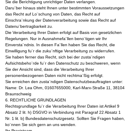
Sie die Berichtigung unrichtiger Daten verlangen.
Daru¨ber hinaus steht Ihnen unter bestimmten Voraussetzungen
das Recht auf Lo¨schung von Daten, das Recht auf
Einschra¨nkung der Datenverarbeitung sowie das Recht auf
Datenu¨bertragbarkeit zu.
Die Verarbeitung Ihrer Daten erfolgt auf Basis von gesetzlichen
Regelungen. Nur in Ausnahmefa¨llen beno¨tigen wir Ihr
Einversta¨ndnis. In diesen Fa¨llen haben Sie das Recht, die
Einwilligung fu¨r die zuku¨nftige Verarbeitung zu widerrufen.
Sie haben ferner das Recht, sich bei der zusta¨ndigen
Aufsichtsbeho¨rde fu¨r den Datenschutz zu beschweren, wenn
Sie der Ansicht sind, dass die Verarbeitung Ihrer
personenbezogenen Daten nicht rechtma¨ßig erfolgt.
Sie erreichen den zusta¨ndigen Datenschutzbeauftragten unter:
Name: Dr. Lea Ohm, 01607655000, Karl-Marx-Straße 11, 38104
Braunschweig
6. RECHTLICHE GRUNDLAGEN
Rechtsgrundlage fu¨r die Verarbeitung Ihrer Daten ist Artikel 9
Absatz 2 lit. h) DSGVO in Verbindung mit Paragraf 22 Absatz 1
Nr. 1 lit. b) Bundesdatenschutzgesetz. Sollten Sie Fragen haben,
ko¨nnen Sie sich gern an uns wenden.
Ihr Praxisteam