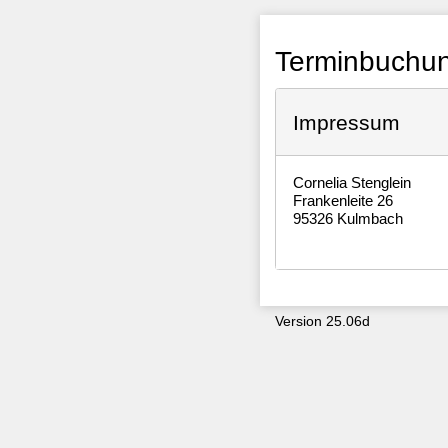
Terminbuchung
Impressum
Cornelia Stenglein
Frankenleite 26
95326 Kulmbach
Version 25.06d
9687
z5ep2c