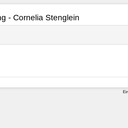
 - Cornelia Stenglein
3qbzr22unyosvrpoox
Ei