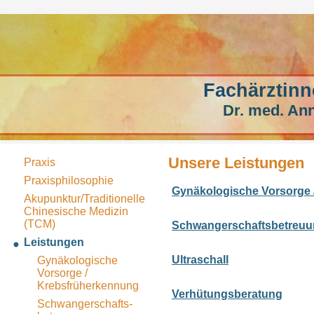
Fachärztinn
Dr. med. Ann
Unsere Leistungen
Praxis
Praxisphilosophie
Gynäkologische Vorsorge 
Akupunktur/Traditionelle
Chinesische Medizin
(TCM)
Schwangerschaftsbetreu
Leistungen
Ultraschall
Gynäkologische
Vorsorge /
Krebsfrüherkennung
Verhütungsberatung
Schwangerschafts-