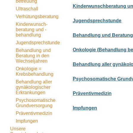
­­betreuung
Kinderwunschberatung un
Ultraschall
Verhütungsberatung
Jugendsprechstunde
Kinderwunsch-
beratung und -
behandlung
Behandlung und Beratung 
Jugendsprechstunde
Onkologie (Behandlung be
Behandlung und
Beratung in den
Wechseljahren
Behandlung aller gynäkol
Onkologie =
Krebsbehandlung
Psychosomatische Grund
Behandlung aller
gynäkologischer
Erkrankungen
Präventivmedizin
Psychosomatische
Grundversorgung
Impfungen
Präventivmedizin
Impfungen
Unsere