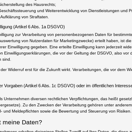
cherstellung des Hausrechts;
schäftssteuerung und Weiterentwicklung von Dienstleistungen und P
Aufklärung von Straftaten.
illigung (Artikel 6 Abs. 1a DSGVO)
willigung zur Verarbeitung von personenbezogenen Daten für bestimmt
uswertung von Nutzerdaten für Marketingzwecke) erteilt haben, ist die
rer Einwilligung gegeben. Eine erteilte Einwilligung kann jederzeit wide
on Einwilligungserklärungen, die vor der Geltung der DSGVO, also vor
 sind.
der Widerruf erst für die Zukunft wirkt. Verarbeitungen, die vor dem Wid
er Vorgaben (Artikel 6 Abs. 1c DSGVO) oder im öffentlichen Interesse
ls Unternehmen diversen rechtlichen Verpflichtungen, das heißt gesetz
ergesetze). Zu den Zwecken der Verarbeitung gehören unter anderem 
oll- und Meldepflichten sowie die Bewertung und Steuerung von Risiken.
 meine Daten?
ehmens erhalten diejenigen Stellen Zugriff auf Ihre Daten, die diese z