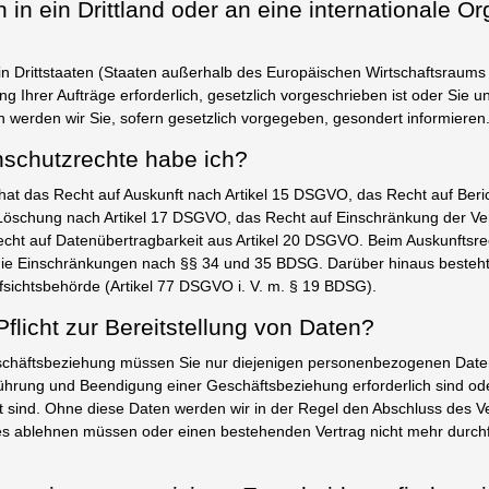
in ein Drittland oder an eine internationale Or
in Drittstaaten (Staaten außerhalb des Europäischen Wirtschaftsraums –
g Ihrer Aufträge erforderlich, gesetzlich vorgeschrieben ist oder Sie uns
n werden wir Sie, sofern gesetzlich vorgegeben, gesondert informieren
schutzrechte habe ich?
hat das Recht auf Auskunft nach Artikel 15 DSGVO, das Recht auf Beric
öschung nach Artikel 17 DSGVO, das Recht auf Einschränkung der Vera
ht auf Datenübertragbarkeit aus Artikel 20 DSGVO. Beim Auskunftsre
die Einschränkungen nach §§ 34 und 35 BDSG. Darüber hinaus besteh
fsichtsbehörde (Artikel 77 DSGVO i. V. m. § 19 BDSG).
Pflicht zur Bereitstellung von Daten?
häftsbeziehung müssen Sie nur diejenigen personenbezogenen Daten b
ührung und Beendigung einer Geschäftsbeziehung erforderlich sind o
tet sind. Ohne diese Daten werden wir in der Regel den Abschluss des V
es ablehnen müssen oder einen bestehenden Vertrag nicht mehr durch