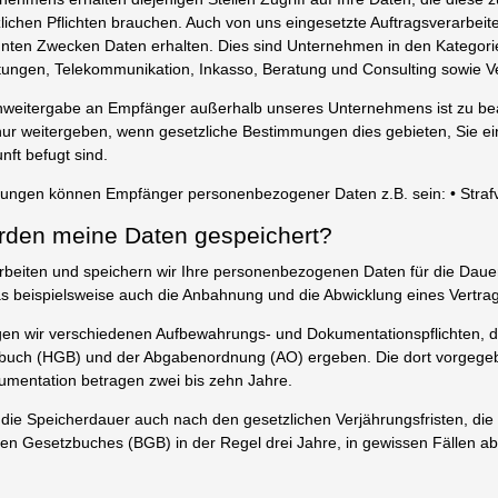
zlichen Pflichten brauchen. Auch von uns eingesetzte Auftragsverarbeit
ten Zwecken Daten erhalten. Dies sind Unternehmen in den Kategorie
istungen, Telekommunikation, Inkasso, Beratung und Consulting sowie V
enweitergabe an Empfänger außerhalb unseres Unternehmens ist zu be
nur weitergeben, wenn gesetzliche Bestimmungen dies gebieten, Sie ein
nft befugt sind.
zungen können Empfänger personenbezogener Daten z.B. sein: • Stra
rden meine Daten gespeichert?
rarbeiten und speichern wir Ihre personenbezogenen Daten für die Daue
 beispielsweise auch die Anbahnung und die Abwicklung eines Vertra
gen wir verschiedenen Aufbewahrungs- und Dokumentationspflichten, d
uch (HGB) und der Abgabenordnung (AO) ergeben. Die dort vorgegeb
mentation betragen zwei bis zehn Jahre.
ch die Speicherdauer auch nach den gesetzlichen Verjährungsfristen, di
hen Gesetzbuches (BGB) in der Regel drei Jahre, in gewissen Fällen ab