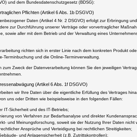
O) und dem Bundesdatenschutzgesetz (BDSG):
ertraglichen Pflichten (Artikel 6 Abs. 1b DSGVO)
enbezogener Daten (Artikel 4 Nr. 2 DSGVO) erfolgt zur Erbringung und
ndere zur Durchführung unserer Verträge oder vorvertraglicher Maßna
ge, sowie aller mit dem Betrieb und der Verwaltung eines Unternehmens
arbeitung richten sich in erster Linie nach dem konkreten Produkt od
ne-Terminbuchung und die Online-Terminverwaltung.
en zum Zweck der Datenverarbeitung können Sie den jeweiligen Vertra
entnehmen.
eressenabwägung (Artikel 6 Abs. 1f DSGVO)
arbeiten wir Ihre Daten über die eigentliche Erfüllung des Vertrages hi
von uns oder Dritten wie beispielsweise in den folgenden Fällen:
r IT-Sicherheit und des IT-Betriebs;
mierung von Verfahren zur Bedarfsanalyse und direkter Kundenansprac
t- und Meinungsforschung, soweit sie der Nutzung Ihrer Daten nicht
chtlicher Ansprüche und Verteidigung bei rechtlichen Streitigkeiten;
äude- und Anlagensicherheit (z.B. Zutrittskontrollen);