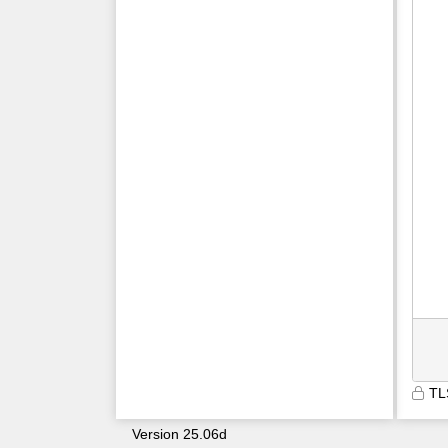
TL
Version 25.06d
9687
lgutr4mdc3ecuxvjfpxia5kr