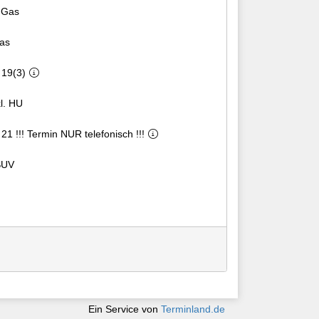
 Gas
as
19(3)
l. HU
Abnahmen nach § 21 !!! Termin NUR telefonisch !!!
SUV
Ein Service von
Terminland.de