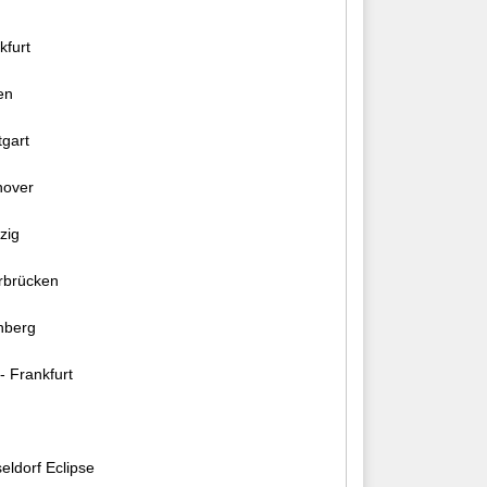
furt
en
gart
nover
zig
brücken
nberg
Frankfurt
ldorf Eclipse