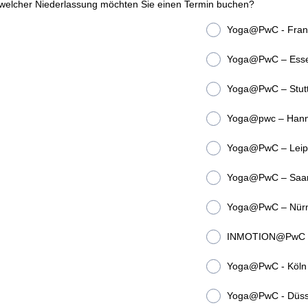
 welcher Niederlassung möchten Sie einen Termin buchen?
Yoga@PwC - Frank
Yoga@PwC – Ess
Yoga@PwC – Stutt
Yoga@pwc – Han
Yoga@PwC – Leip
Yoga@PwC – Saar
Yoga@PwC – Nür
INMOTION@PwC - 
Yoga@PwC - Köln
Yoga@PwC - Düsse