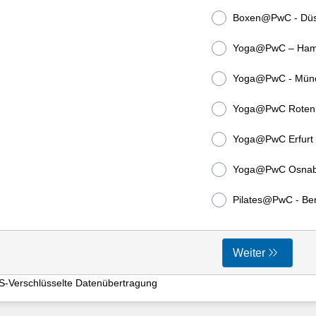
Boxen@PwC - Düss
Yoga@PwC – Ham
Yoga@PwC - Mün
Yoga@PwC Roten
Yoga@PwC Erfurt
Yoga@PwC Osnab
Pilates@PwC - Ber
Weiter
S-Verschlüsselte Datenübertragung