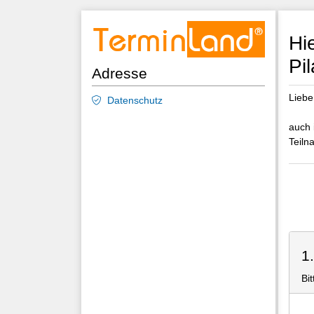
Hi
Pi
Adresse
Liebe
Datenschutz
auch 
Teiln
1
Bit