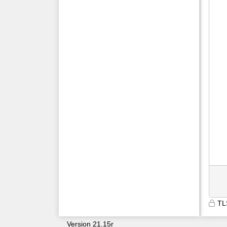
TL
Version 21.15r
9600
ahxtxiom2irasl5qahx4d3b5