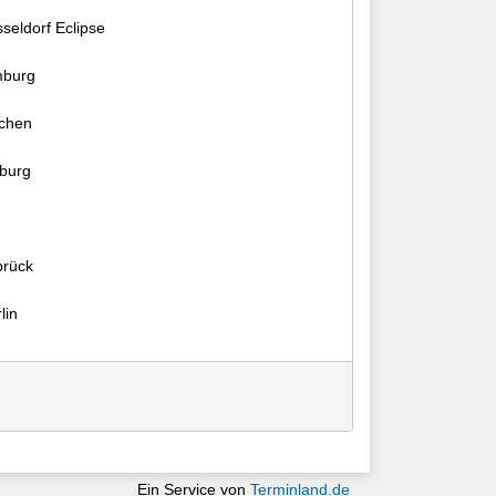
eldorf Eclipse
burg
chen
burg
rück
lin
Ein Service von
Terminland.de