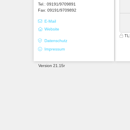
Tel.: 09191/9709891
Fax: 09191/9709892
E-Mail
Website
TL
Datenschutz
Impressum
Version 21.15r
9600
ucbcxzkev1qa34stff0egb35