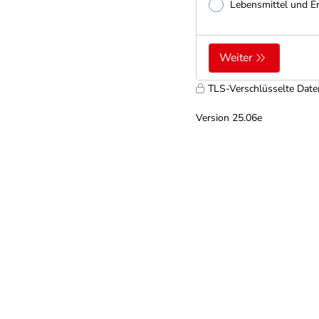
Lebensmittel und E
Weiter
TLS-Verschlüsselte Dat
Version 25.06e
9699
ujg2zy