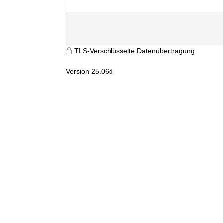
TLS-Verschlüsselte Datenübertragung
Version 25.06d
9687
vxq1jw4aprfgkg2dzxeiecqp