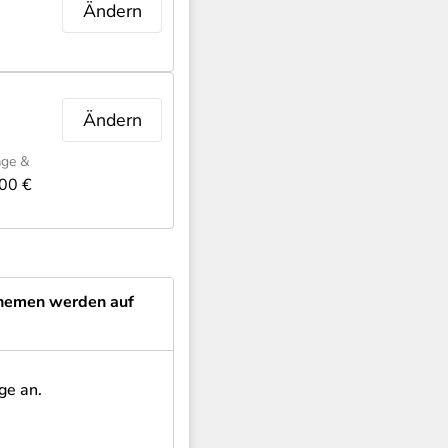
Ändern
Ändern
age &
00 €
Themen werden auf
ege an.