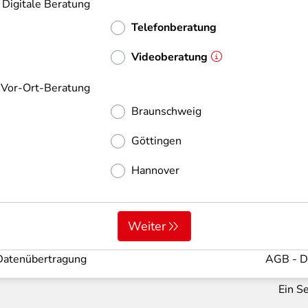
Digitale Beratung
Telefonberatung
Videoberatung
Vor-Ort-Beratung
Braunschweig
Göttingen
Hannover
Weiter
Datenübertragung
AGB
D
iwd3fzlytu4wg2c2f4twvk
Ein S