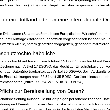
hen Gesetzbuches (BGB) in der Regel drei Jahre, in gewissen Fällen ab
in ein Drittland oder an eine internationale Or
in Drittstaaten (Staaten außerhalb des Europäischen Wirtschaftsraums –
g Ihrer Aufträge erforderlich, gesetzlich vorgeschrieben ist oder Sie uns
n werden wir Sie, sofern gesetzlich vorgegeben, gesondert informieren
schutzrechte habe ich?
hat das Recht auf Auskunft nach Artikel 15 DSGVO, das Recht auf Beric
öschung nach Artikel 17 DSGVO, das Recht auf Einschränkung der Vera
ht auf Datenübertragbarkeit aus Artikel 20 DSGVO. Beim Auskunftsre
die Einschränkungen nach §§ 34 und 35 BDSG. Darüber hinaus besteh
fsichtsbehörde (Artikel 77 DSGVO i. V. m. § 19 BDSG).
Pflicht zur Bereitstellung von Daten?
häftsbeziehung müssen Sie nur diejenigen personenbezogenen Daten b
ührung und Beendigung einer Geschäftsbeziehung erforderlich sind o
tet sind. Ohne diese Daten werden wir in der Regel den Abschluss des V