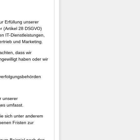
ur Erfüllung unserer
er (Artikel 28 DSGVO)
n IT-Dienstleistungen,
ertrieb und Marketing.
achten, dass wir
gewilligt haben oder wir
fverfolgungsbehörden
r unserer
ges umfasst.
ie sich unter anderem
enen Fristen zur
e zum Beispiel nach den