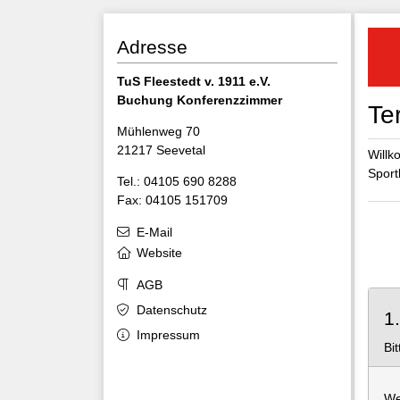
Adresse
TuS Fleestedt v. 1911 e.V.
Buchung Konferenzzimmer
Te
Mühlenweg 70
21217 Seevetal
Willk
Sportl
Tel.: 04105 690 8288
Fax: 04105 151709
E-Mail
Website
AGB
Datenschutz
1
Impressum
Bi
We