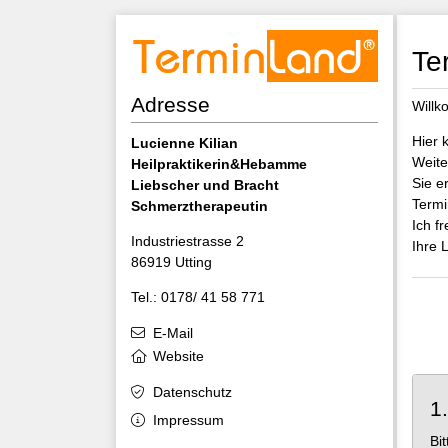
Te
Adresse
Willk
Hier 
Lucienne Kilian
Weite
Heilpraktikerin&Hebamme
Sie e
Liebscher und Bracht
Termi
Schmerztherapeutin
Ich f
Industriestrasse 2
Ihre 
86919 Utting
Tel.: 0178/ 41 58 771
E-Mail
Website
Datenschutz
1
Impressum
Bi