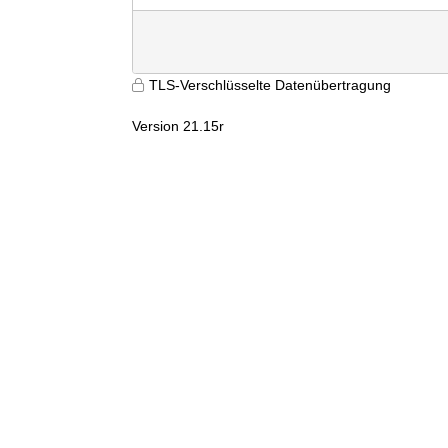
TLS-Verschlüsselte Datenübertragung
Version 21.15r
9600
duju0swzyymvst3c0lc3qpz0