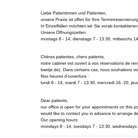
Liebe Patientinnen und Patienten,
unsere Praxis ist offen für Ihre Terminreservier
In Einzelfällen möchten wir Sie vorab kontaktiere
Unsere Öffnungszeiten:
montags 8 - 14, dienstags 7 - 13:30, mittwochs 14
Chères patientes, chers patients,
notre cabinet est ouvert à vos réservations de re
baetje.de). Dans certains cas, nous souhaitons vo
Nos heures d'ouverture :
lundi 8 - 14, mardi 7 - 13:30, mercredi 16 -20, jeu
Dear patients,
our office is open for your appointments on this 
would like to contact you in advance to arrange de
Our opening hours:
mondays 8 - 14, tuesdays 7 - 13:30, wednesdays 1