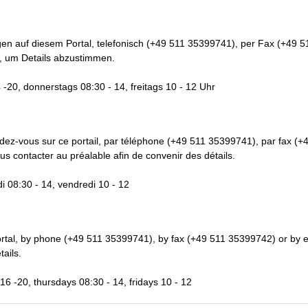
ungen auf diesem Portal, telefonisch (+49 511 35399741), per Fax (+49 
n, um Details abzustimmen.
 -20, donnerstags 08:30 - 14, freitags 10 - 12 Uhr
ndez-vous sur ce portail, par téléphone (+49 511 35399741), par fax (
us contacter au préalable afin de convenir des détails.
di 08:30 - 14, vendredi 10 - 12
portal, by phone (+49 511 35399741), by fax (+49 511 35399742) or by em
tails.
6 -20, thursdays 08:30 - 14, fridays 10 - 12