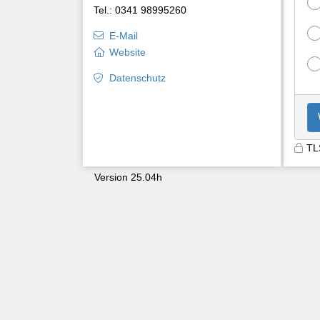
Tel.: 0341 98995260
E-Mail
Website
Datenschutz
TL
Version 25.04h
9603
syhqlhibubv5wt1xpxjb2wbm