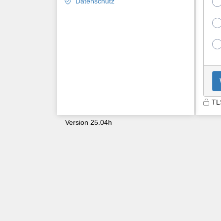
Datenschutz
TL
Version 25.04h
9603
rgymumtiz42wl15dqgyzdxm5